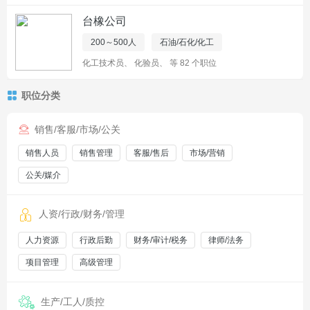
台橡公司
200～500人
石油/石化/化工
化工技术员
、
化验员
、
等 82 个职位
职位分类
销售/客服/市场/公关
销售人员
销售管理
客服/售后
市场/营销
公关/媒介
人资/行政/财务/管理
人力资源
行政后勤
财务/审计/税务
律师/法务
项目管理
高级管理
生产/工人/质控