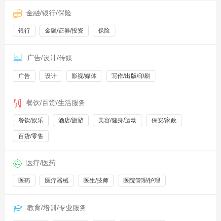
金融/银行/保险
银行
金融/证券/投资
保险
广告/设计/传媒
广告
设计
影视/媒体
写作/出版/印刷
餐饮/百货/生活服务
餐饮/娱乐
酒店/旅游
美容/健身/运动
保安/家政
百货/零售
医疗/医药
医药
医疗器械
医生/技师
医院管理/护理
教育/培训/专业服务