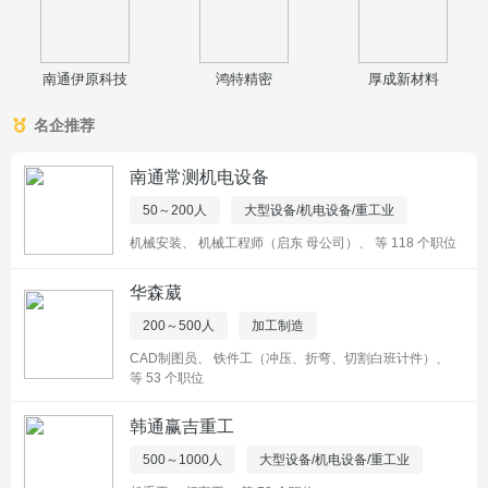
南通伊原科技
鸿特精密
厚成新材料
名企推荐
南通常测机电设备
50～200人
大型设备/机电设备/重工业
机械安装
、
机械工程师（启东 母公司）
、
等 118 个职位
华森葳
200～500人
加工制造
CAD制图员
、
铁件工（冲压、折弯、切割白班计件）
、
等 53 个职位
韩通赢吉重工
500～1000人
大型设备/机电设备/重工业