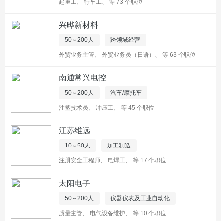
起重工
、
行车工
、
等 73 个职位
兴晔新材料
50～200人
跨领域经营
外贸业务主管
、
外贸业务员（日语）
、
等 63 个职位
南通常兴电控
50～200人
汽车/摩托车
注塑技术员
、
冲压工
、
等 45 个职位
江苏维远
10～50人
加工制造
注册安全工程师
、
电焊工
、
等 17 个职位
太阳电子
50～200人
仪器仪表及工业自动化
质量主管
、
电气设备维护
、
等 10 个职位