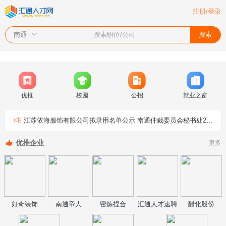
注册/登录
搜索职位/公司
搜索
南通
优推
校园
公招
就业之窗
江苏依海服饰有限公司拟录用名单公示
南通仲裁委员会秘书处2026年公开招聘工作人员（非事业编制）公告
优推企业
更多
好奇装饰
南通帝人
密炼捏合
汇通人才速聘
醋化股份