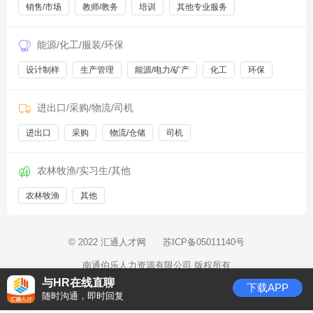
销售/市场
教师/教务
培训
其他专业服务
能源/化工/服装/环保
设计制样
生产管理
能源/电力/矿产
化工
环保
进出口/采购/物流/司机
进出口
采购
物流/仓储
司机
农林牧渔/实习生/其他
农林牧渔
其他
© 2022 汇通人才网
苏ICP备05011140号
南通伯乐人力资源有限公司 版权所有
与HR在线直聊
下载APP
随时沟通，即时回复